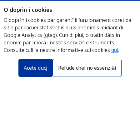
O doprìn i cookies
CrossTerm
O doprìn i cookies par garantî il funzionament coret dal
Crossborder standardization of institutional terminology
sît e par racuei statistichis di ûs anonimis midiant di
Google Analytics (gtag). Cun di plui, o tratìn dâts in
anonim par miorâ i nestris servizis e struments.
Come che al funzione?
Consulte culì la nestre informative sui cookies
qui
.
Acete ducj
Refude chei no essenziâi