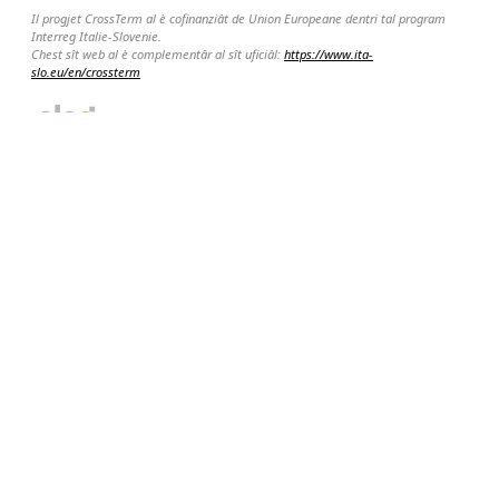
Il progjet CrossTerm al è cofinanziât de Union Europeane dentri tal program
Interreg Italie-Slovenie.
Chest sît web al è complementâr al sît uficiâl:
https://www.ita-
slo.eu/en/crossterm