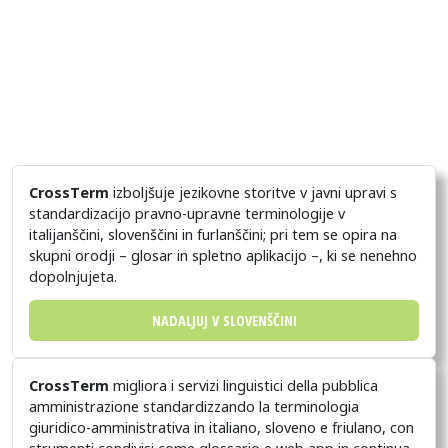
CrossTerm
izboljšuje jezikovne storitve v javni upravi s
standardizacijo pravno-upravne terminologije v
italijanščini, slovenščini in furlanščini; pri tem se opira na
skupni orodji – glosar in spletno aplikacijo –, ki se nenehno
dopolnjujeta.
NADALJUJ V SLOVENŠČINI
CrossTerm
migliora i servizi linguistici della pubblica
amministrazione standardizzando la terminologia
giuridico-amministrativa in italiano, sloveno e friulano, con